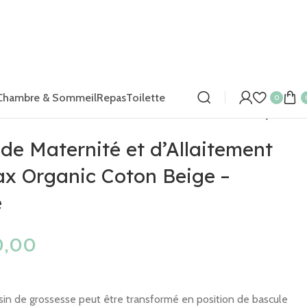
Chambre & Sommeil
Repas
Toilette
0
Back to products
de Maternité et d’Allaitement
lax Organic Coton Beige –
e
sin de grossesse peut être transformé en position de bascule