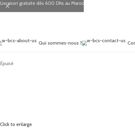
Livraison gratuite dès 600 Dhs au Maroc
Qui sommes-nous ?
Con
Accueil
Allaitement
Coussins d'allaitement
Coussin de Maternité
Épuisé
Click to enlarge