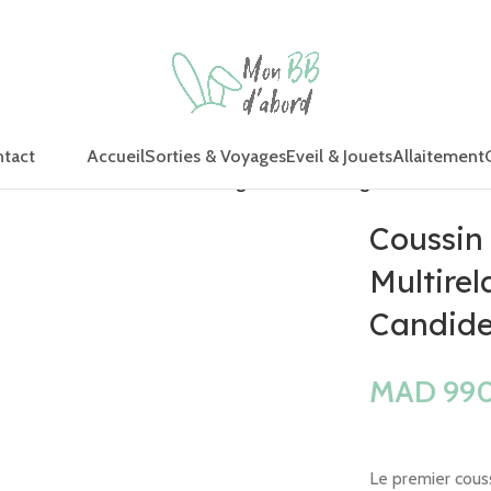
Accueil
Sorties & Voyages
Eveil & Jouets
Allaitement
tact
 et d’Allaitement Multirelax Organic Coton Beige – Candide
Coussin 
Multire
Candid
MAD
Le premier cous