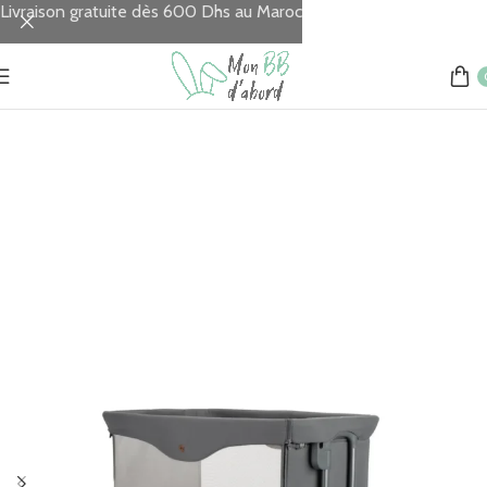
Livraison gratuite dès 600 Dhs au Maroc
Accueil
Chambre & Sommeil
Parures de lit