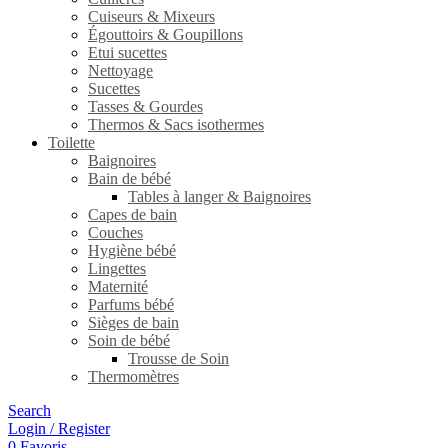
Cuiseurs & Mixeurs
Égouttoirs & Goupillons
Etui sucettes
Nettoyage
Sucettes
Tasses & Gourdes
Thermos & Sacs isothermes
Toilette
Baignoires
Bain de bébé
Tables à langer & Baignoires
Capes de bain
Couches
Hygiène bébé
Lingettes
Maternité
Parfums bébé
Sièges de bain
Soin de bébé
Trousse de Soin
Thermomètres
Search
Login / Register
0
Favoris