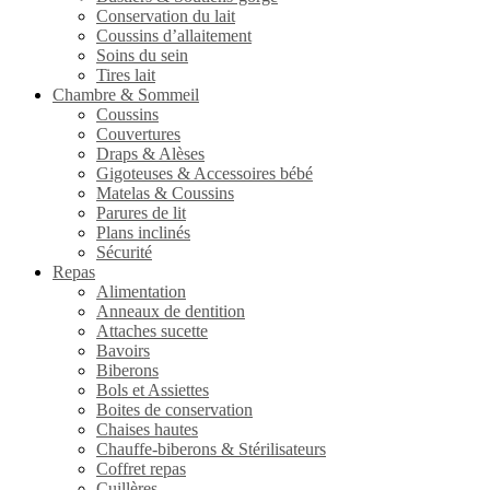
Conservation du lait
Coussins d’allaitement
Soins du sein
Tires lait
Chambre & Sommeil
Coussins
Couvertures
Draps & Alèses
Gigoteuses & Accessoires bébé
Matelas & Coussins
Parures de lit
Plans inclinés
Sécurité
Repas
Alimentation
Anneaux de dentition
Attaches sucette
Bavoirs
Biberons
Bols et Assiettes
Boites de conservation
Chaises hautes
Chauffe-biberons & Stérilisateurs
Coffret repas
Cuillères