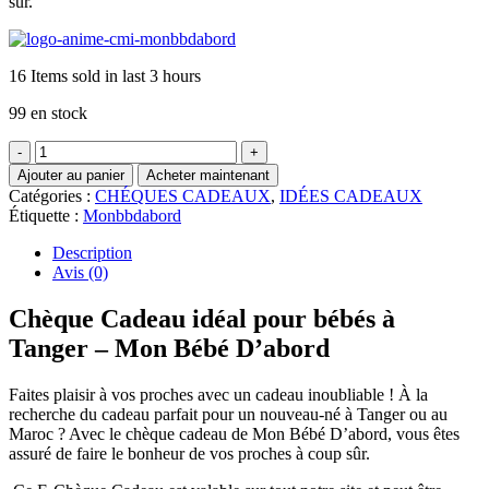
sur.
16
Items sold in last 3 hours
99 en stock
quantité
de
Ajouter au panier
Acheter maintenant
Chèque
Catégories :
CHÉQUES CADEAUX
,
IDÉES CADEAUX
Cadeau
Étiquette :
Monbbdabord
Description
Avis (0)
Chèque Cadeau idéal pour bébés à
Tanger – Mon Bébé D’abord
Faites plaisir à vos proches avec un cadeau inoubliable ! À la
recherche du cadeau parfait pour un nouveau-né à Tanger ou au
Maroc ? Avec le chèque cadeau de Mon Bébé D’abord, vous êtes
assuré de faire le bonheur de vos proches à coup sûr.