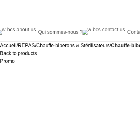
Qui sommes-nous ?
Conta
Accueil
REPAS
Chauffe-biberons & Stérilisateurs
Chauffe-bib
Back to products
Promo
MAD
MAD
MAD
MAD