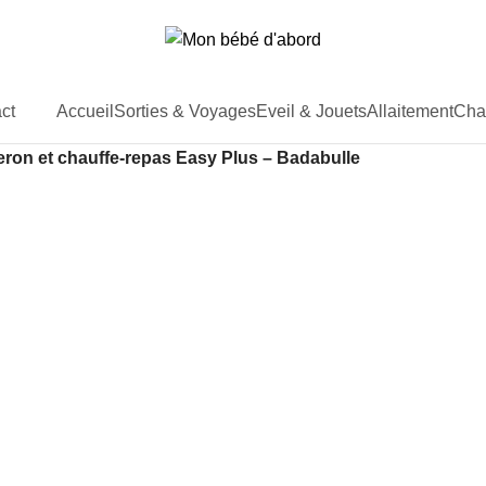
Accueil
Sorties & Voyages
Eveil & Jouets
Allaitement
Cha
ct
eron et chauffe-repas Easy Plus – Badabulle