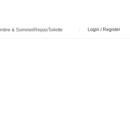
Login / Register
mbre & Sommeil
Repas
Toilette
0
i