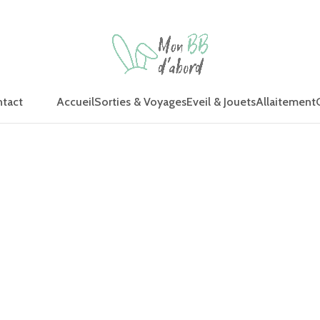
Accueil
Sorties & Voyages
Eveil & Jouets
Allaitement
tact