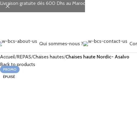
Livraison gratuite dès 600 Dhs au Maroc
Qui sommes-nous ?
Con
Accueil
REPAS
Chaises hautes
Chaises haute Nordic- Asalvo
Back to products
PROMO
ÉPUISÉ
MAD
MAD