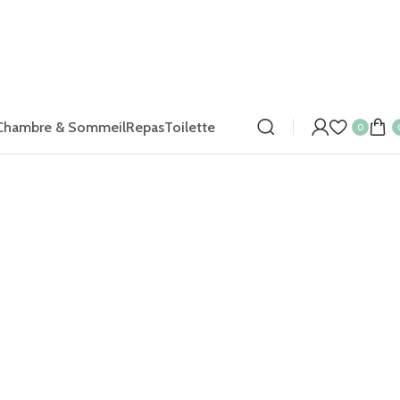
Chambre & Sommeil
Repas
Toilette
0