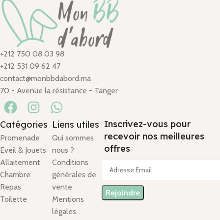
+212 750 08 03 98
+212 531 09 62 47
contact@monbbdabord.ma
70 - Avenue la résistance - Tanger
Inscrivez-vous pour
Catégories
Liens utiles
recevoir nos meilleures
Promenade
Qui sommes
offres
Eveil & Jouets
nous ?
Allaitement
Conditions
Chambre
générales de
Repas
vente
Toilette
Mentions
légales