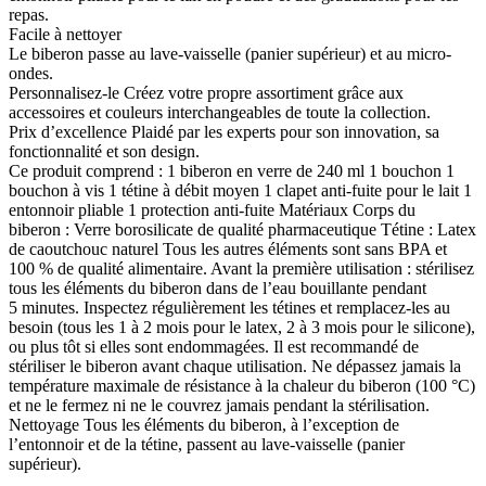
repas.
Facile à nettoyer
Le biberon passe au lave-vaisselle (panier supérieur) et au micro-
ondes.
Personnalisez-le Créez votre propre assortiment grâce aux
accessoires et couleurs interchangeables de toute la collection.
Prix d’excellence Plaidé par les experts pour son innovation, sa
fonctionnalité et son design.
Ce produit comprend : 1 biberon en verre de 240 ml 1 bouchon 1
bouchon à vis 1 tétine à débit moyen 1 clapet anti-fuite pour le lait 1
entonnoir pliable 1 protection anti-fuite Matériaux Corps du
biberon : Verre borosilicate de qualité pharmaceutique Tétine : Latex
de caoutchouc naturel Tous les autres éléments sont sans BPA et
100 % de qualité alimentaire. Avant la première utilisation : stérilisez
tous les éléments du biberon dans de l’eau bouillante pendant
5 minutes.
Inspectez régulièrement les tétines et remplacez-les au
besoin (tous les 1 à 2 mois pour le latex, 2 à 3 mois pour le silicone),
ou plus tôt si elles sont endommagées.
Il est recommandé de
stériliser le biberon avant chaque utilisation.
Ne dépassez jamais la
température maximale de résistance à la chaleur du biberon (100 °C)
et ne le fermez ni ne le couvrez jamais pendant la stérilisation.
Nettoyage Tous les éléments du biberon, à l’exception de
l’entonnoir et de la tétine, passent au lave-vaisselle (panier
supérieur).