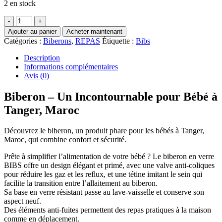
2 en stock
quantité
de
Ajouter au panier
Acheter maintenant
Biberon
Catégories :
Biberons
,
REPAS
Étiquette :
Bibs
en
verre
Description
240
Informations complémentaires
ml
Avis (0)
avec
tétine
Biberon – Un Incontournable pour Bébé à
en
Tanger, Maroc
caoutchouc
naturel
Beige
Découvrez le biberon, un produit phare pour les bébés à Tanger,
-
Maroc, qui combine confort et sécurité.
Bibs
Prête à simplifier l’alimentation de votre bébé ?
Le biberon en verre
BIBS offre un design élégant et primé, avec une valve anti-coliques
pour réduire les gaz et les reflux, et une tétine imitant le sein qui
facilite la transition entre l’allaitement au biberon.
Sa base en verre résistant passe au lave-vaisselle et conserve son
aspect neuf.
Des éléments anti-fuites permettent des repas pratiques à la maison
comme en déplacement.