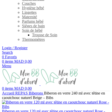
Couches
Hygiène bébé
Lingettes
Maternité
Parfums bébé
Sièges de bain
Soin de bébé
Trousse de Soin
Thermomètres
Login / Register
Search
0
Favoris
0
items
MAD
0,00
Menu
0
items
MAD
0,00
Accueil
REPAS
Biberons
Biberon en verre 240 ml avec tétine en
caoutchouc naturel Beige – Bibs
Biberon en verre 120 ml avec tétine en caoutchouc naturel Rose -