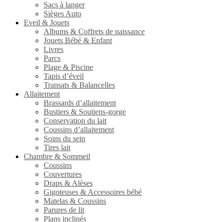
Sacs à langer
Sièges Auto
Eveil & Jouets
Albums & Coffrets de naissance
Jouets Bébé & Enfant
Livres
Parcs
Plage & Piscine
Tapis d’éveil
Transats & Balancelles
Allaitement
Brassards d’allaitement
Bustiers & Soutiens-gorge
Conservation du lait
Coussins d’allaitement
Soins du sein
Tires lait
Chambre & Sommeil
Coussins
Couvertures
Draps & Alèses
Gigoteuses & Accessoires bébé
Matelas & Coussins
Parures de lit
Plans inclinés