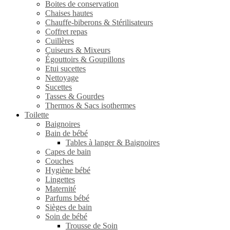
Boites de conservation
Chaises hautes
Chauffe-biberons & Stérilisateurs
Coffret repas
Cuillères
Cuiseurs & Mixeurs
Égouttoirs & Goupillons
Etui sucettes
Nettoyage
Sucettes
Tasses & Gourdes
Thermos & Sacs isothermes
Toilette
Baignoires
Bain de bébé
Tables à langer & Baignoires
Capes de bain
Couches
Hygiène bébé
Lingettes
Maternité
Parfums bébé
Sièges de bain
Soin de bébé
Trousse de Soin