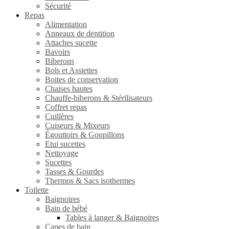
Sécurité
Repas
Alimentation
Anneaux de dentition
Attaches sucette
Bavoirs
Biberons
Bols et Assiettes
Boites de conservation
Chaises hautes
Chauffe-biberons & Stérilisateurs
Coffret repas
Cuillères
Cuiseurs & Mixeurs
Égouttoirs & Goupillons
Etui sucettes
Nettoyage
Sucettes
Tasses & Gourdes
Thermos & Sacs isothermes
Toilette
Baignoires
Bain de bébé
Tables à langer & Baignoires
Capes de bain