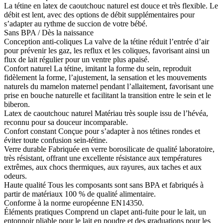
La tétine en latex de caoutchouc naturel est douce et très flexible.
Le
débit est lent, avec des options de débit supplémentaires pour
s’adapter au rythme de succion de votre bébé.
Sans BPA / Dès la naissance
Conception anti-coliques La valve de la tétine réduit l’entrée d’air
pour prévenir les gaz, les reflux et les coliques, favorisant ainsi un
flux de lait régulier pour un ventre plus apaisé.
Confort naturel La tétine, imitant la forme du sein, reproduit
fidèlement la forme, l’ajustement, la sensation et les mouvements
naturels du mamelon maternel pendant l’allaitement, favorisant une
prise en bouche naturelle et facilitant la transition entre le sein et le
biberon.
Latex de caoutchouc naturel Matériau très souple issu de l’hévéa,
reconnu pour sa douceur incomparable.
Confort constant Conçue pour s’adapter à nos tétines rondes et
éviter toute confusion sein-tétine.
Verre durable Fabriquée en verre borosilicate de qualité laboratoire,
très résistant, offrant une excellente résistance aux températures
extrêmes, aux chocs thermiques, aux rayures, aux taches et aux
odeurs.
Haute qualité Tous les composants sont sans BPA et fabriqués à
partir de matériaux 100 % de qualité alimentaire.
Conforme à la norme européenne EN14350.
Éléments pratiques Comprend un clapet anti-fuite pour le lait, un
entonnoir pliable pour le lait en poudre et des graduations pour les