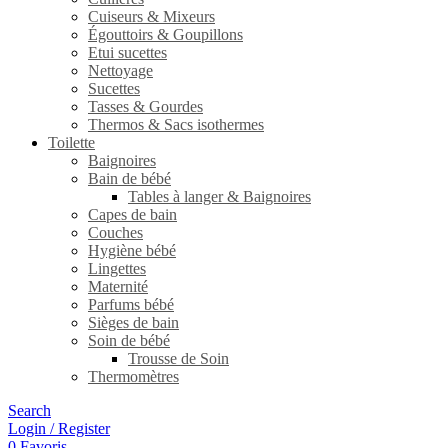
Cuiseurs & Mixeurs
Égouttoirs & Goupillons
Etui sucettes
Nettoyage
Sucettes
Tasses & Gourdes
Thermos & Sacs isothermes
Toilette
Baignoires
Bain de bébé
Tables à langer & Baignoires
Capes de bain
Couches
Hygiène bébé
Lingettes
Maternité
Parfums bébé
Sièges de bain
Soin de bébé
Trousse de Soin
Thermomètres
Search
Login / Register
0
Favoris