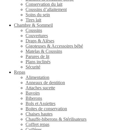
Conservation du lait
Coussins d’allaitement
Soins du sein
Tires lait
Chambre & Sommeil
Coussins
Couvertures
Draps & Alèses
Gigoteuses & Accessoires bébé
Matelas & Coussins
Parures de lit
Plans inclinés
Sécurité
Repas
Alimentation
Anneaux de dentition
Attaches sucette
Bavoirs
Biberons
Bols et Assiettes
Boites de conservation
Chaises hautes
Chauffe-biberons & Stérilisateurs
Coffret repas
Cuillères