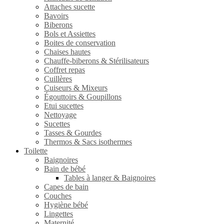
Attaches sucette
Bavoirs
Biberons
Bols et Assiettes
Boites de conservation
Chaises hautes
Chauffe-biberons & Stérilisateurs
Coffret repas
Cuillères
Cuiseurs & Mixeurs
Égouttoirs & Goupillons
Etui sucettes
Nettoyage
Sucettes
Tasses & Gourdes
Thermos & Sacs isothermes
Toilette
Baignoires
Bain de bébé
Tables à langer & Baignoires
Capes de bain
Couches
Hygiène bébé
Lingettes
Maternité