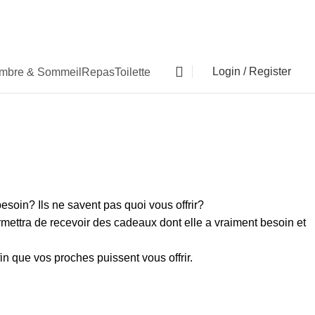
Login / Register
mbre & Sommeil
Repas
Toilette
0
i
oin? Ils ne savent pas quoi vous offrir?
mettra de recevoir des cadeaux dont elle a vraiment besoin et
n que vos proches puissent vous offrir.