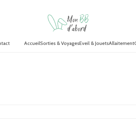
Accueil
Sorties & Voyages
Eveil & Jouets
Allaitement
tact