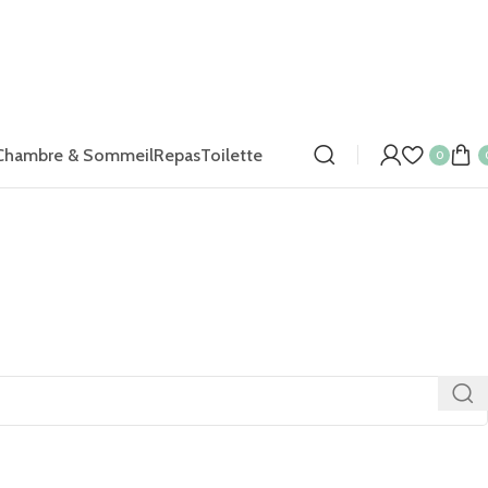
Chambre & Sommeil
Repas
Toilette
0