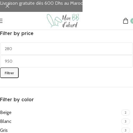
Livraison gratuite dès 600 Dhs au Maroc
Filter by price
Filtrer
Filter by color
Beige
2
Blanc
3
Gris
3