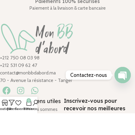
Paiements 100% sécurisés
Paiement à la livraison & carte bancaire
+212 750 08 03 98
+212 531 09 62 47
contact@monbbdabord.ma
Contactez-nous
70 - Avenue la résistance - Tanger
Open
chaty
Inscrivez-vous pour
Catégories
Liens utiles
0
recevoir nos meilleures
Promenade
Qui sommes
outique
Filters
Favoris
Panier
Mon compte
offres
Eveil & Jouets
nous ?
Allaitement
Conditions
Chambre
générales de