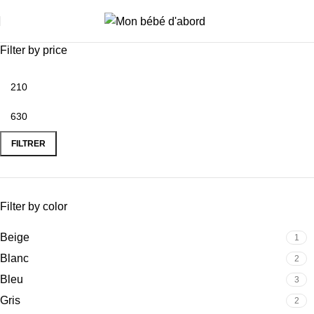
i
Filter by price
FILTRER
Filter by color
Beige
1
Blanc
2
Bleu
3
Gris
2