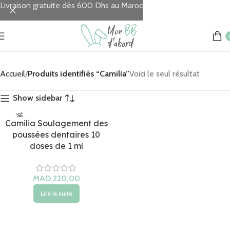
Livraison gratuite dès 600 Dhs au Maroc
Accueil
Produits identifiés “Camilia”
Voici le seul résultat
Show sidebar
ÉPUISÉ
Camilia Soulagement des
poussées dentaires 10
doses de 1 ml
MAD
Lire la suite