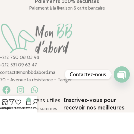
Paiements 100% sécurisés
Paiement à la livraison & carte bancaire
+212 750 08 03 98
+212 531 09 62 47
contact@monbbdabord.ma
Contactez-nous
70 - Avenue la résistance - Tanger
Open
chaty
Inscrivez-vous pour
Catégories
Liens utiles
0
recevoir nos meilleures
Promenade
Qui sommes
outique
Filters
Favoris
Panier
Mon compte
offres
Eveil & Jouets
nous ?
Allaitement
Conditions
Chambre
générales de