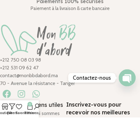
Paiements 100% sécurisés
Paiement à la livraison & carte bancaire
+212 750 08 03 98
+212 531 09 62 47
contact@monbbdabord.ma
Contactez-nous
70 - Avenue la résistance - Tanger
Open
chaty
Inscrivez-vous pour
Catégories
Liens utiles
0
recevoir nos meilleures
Promenade
Qui sommes
outique
Filters
Favoris
Panier
Mon compte
offres
Eveil & Jouets
nous ?
Allaitement
Conditions
Chambre
générales de